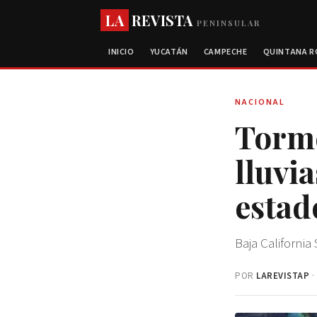
LA
REVISTA
PENINSULAR
INICIO
YUCATÁN
CAMPECHE
QUINTANA 
NACIONAL
Torme
lluvi
estad
Baja California 
POR
LAREVISTAP
·