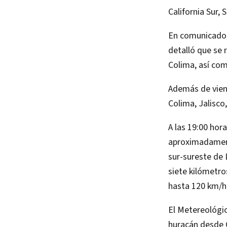
California Sur,
En comunicado,
detalló que se
Colima, así co
Además de vient
Colima, Jalisco
A las 19:00 hor
aproximadamente
sur-sureste de 
siete kilómetr
hasta 120 km/h
El Metereológic
huracán desde C