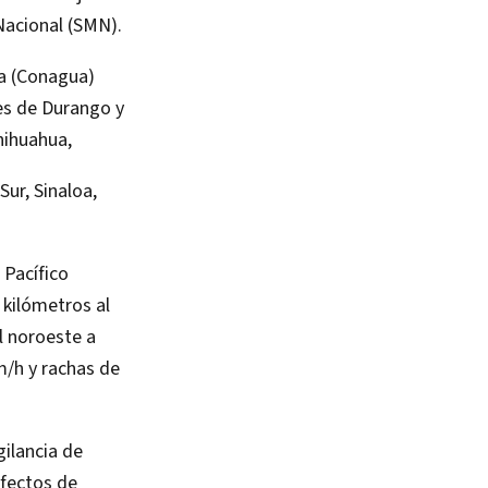
 Nacional (SMN).
a (Conagua)
es de Durango y
hihuahua,
Sur, Sinaloa,
 Pacífico
 kilómetros al
l noroeste a
m/h y rachas de
gilancia de
efectos de