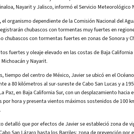
 Sinaloa, Nayarit y Jalisco, informó el Servicio Meteorológico
 el organismo dependiente de la Comisión Nacional del Agu
 registrarán chubascos con tormentas muy fuertes en region
mo chubascos con tormentas fuertes en zonas de Sonora y C
os fuertes y oleaje elevado en las costas de Baja California 
, Michoacán y Nayarit.
as, tiempo del centro de México, Javier se ubicó en el Océano
 a 80 kilómetros al sur-sureste de Cabo San Lucas y a 195
La Paz, en Baja California Sur, con un desplazamiento hacia e
os por hora y presenta vientos máximos sostenidos de 100 k
.
o detalló que por efectos de Javier se estableció zona de vi
abo San Lázaro hasta los Barriles; zona de prevención por 