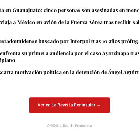
ta en Guanajuato: cinco personas son asesinadas en meno
viaja a México en avión de la Fuerza Aérea tras recibir s
 estadounidense buscado por Interpol tras 10 años prófug
enfrenta su primera audiencia por el caso Ayotzinapa tras
tiplano
arta motivación política en la detención de Ángel Aguirr
Ver en La Revista Peninsular →
© 2026 La Revista Peninsular