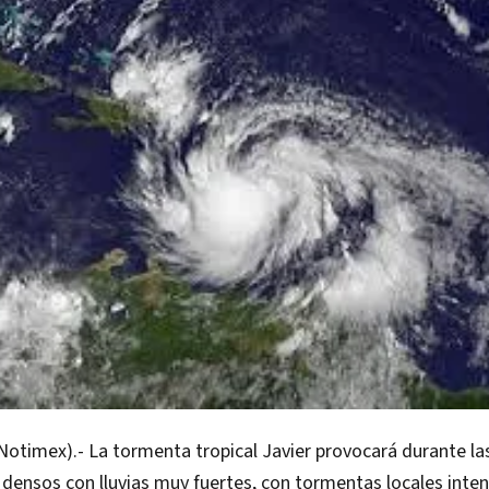
Notimex).- La tormenta tropical Javier provocará durante l
densos con lluvias muy fuertes, con tormentas locales inte