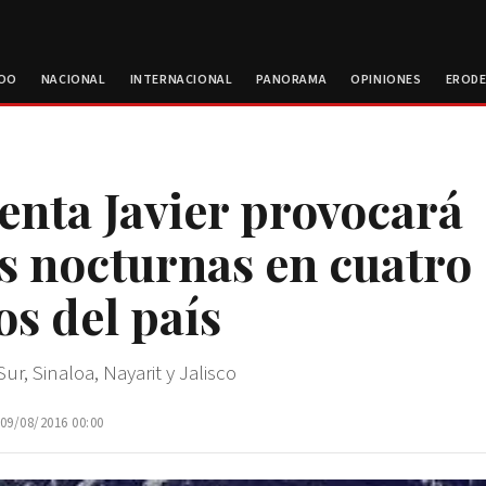
ROO
NACIONAL
INTERNACIONAL
PANORAMA
OPINIONES
EROD
nta Javier provocará
as nocturnas en cuatro
os del país
Sur, Sinaloa, Nayarit y Jalisco
 09/08/2016 00:00