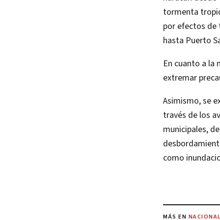
tormenta tropic
por efectos de 
hasta Puerto Sa
En cuanto a la 
extremar precau
Asimismo, se e
través de los a
municipales, de
desbordamientos
como inundacio
MÁS EN
NACIONA