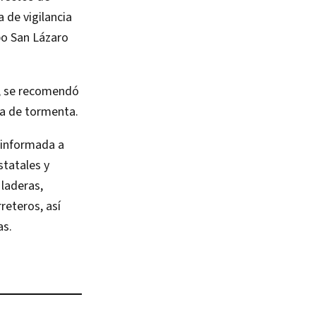
 de vigilancia
bo San Lázaro
l, se recomendó
ea de tormenta.
 informada a
statales y
 laderas,
reteros, así
as.