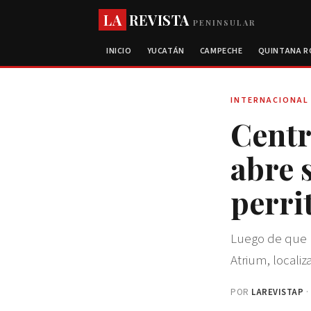
LA
REVISTA
PENINSULAR
INICIO
YUCATÁN
CAMPECHE
QUINTANA 
INTERNACIONAL
Centr
abre 
perri
Luego de que u
Atrium, localiz
POR
LAREVISTAP
·