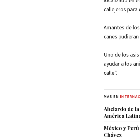
localizado en el
callejeros para
Amantes de los 
canes pudieran
Uno de los asis
ayudar a los an
calle”.
MÁS EN
INTERNA
Abelardo de la
América Latin
México y Perú 
Chávez