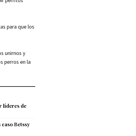
ir perritos
as para que los
s unirnos y
s perros en la
 líderes de
s caso Betssy