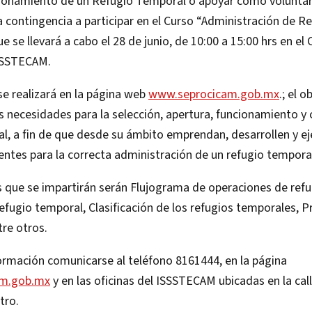
cionamiento de un Refugio Temporal o apoyar como voluntar
 contingencia a participar en el Curso “Administración de R
e se llevará a cabo el 28 de junio, de 10:00 a 15:00 hrs en el
ISSSTECAM.
 se realizará en la página web
www.seprocicam.gob.mx
.; el 
las necesidades para la selección, apertura, funcionamiento y 
l, a fin de que desde su ámbito emprendan, desarrollen y ej
entes para la correcta administración de un refugio tempora
 que se impartirán serán Flujograma de operaciones de refug
refugio temporal, Clasificación de los refugios temporales, 
tre otros.
ormación comunicarse al teléfono 8161444, en la página
am.gob.mx
y en las oficinas del ISSSTECAM ubicadas en la call
tro.