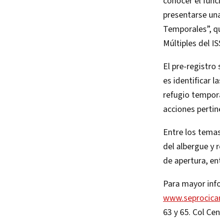
conocer el fun
presentarse una
Temporales”, qu
Múltiples del 
El pre-registro
es identificar 
refugio tempora
acciones pertin
Entre los temas
del albergue y 
de apertura, en
Para mayor inf
www.seprocic
63 y 65. Col Cen