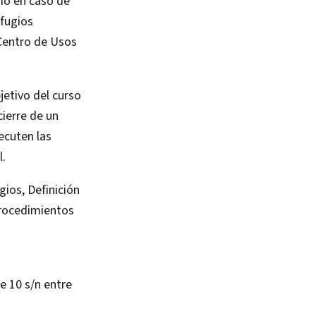
io en caso de
efugios
 Centro de Usos
objetivo del curso
cierre de un
ecuten las
l.
ios, Definición
Procedimientos
e 10 s/n entre