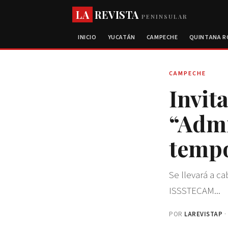
LA
REVISTA
PENINSULAR
INICIO
YUCATÁN
CAMPECHE
QUINTANA 
CAMPECHE
Invit
“Admi
tempo
Se llevará a ca
ISSSTECAM...
POR
LAREVISTAP
·