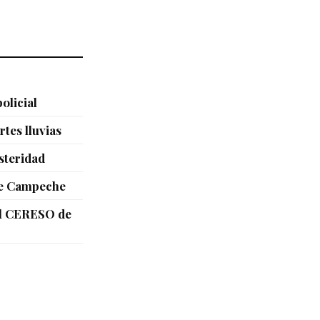
olicial
tes lluvias
steridad
 de Campeche
el CERESO de