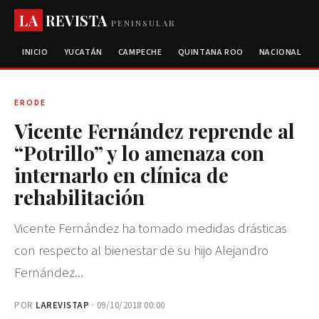
LA
REVISTA
PENINSULAR
INICIO
YUCATÁN
CAMPECHE
QUINTANA ROO
NACIONAL
ERODE
Vicente Fernández reprende al
“Potrillo” y lo amenaza con
internarlo en clínica de
rehabilitación
Vicente Fernández ha tomado medidas drásticas
con respecto al bienestar de su hijo Alejandro
Fernández...
POR
LAREVISTAP
· 09/10/2018 00:00