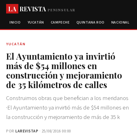
LA
REVISTA
PENINSULAR
INICIO
YUCATÁN
CAMPECHE
QUINTANA ROO
NACIONAL
YUCATÁN
El Ayuntamiento ya invirtió
más de $54 millones en
construcción y mejoramiento
de 35 kilómetros de calles
Construimos obras que benefician a los meridanos
·El Ayuntamiento ya invirtió más de $54 millones en
la construcción y mejoramiento de más de 35 k
POR
LAREVISTAP
· 25/08/2016 00:00