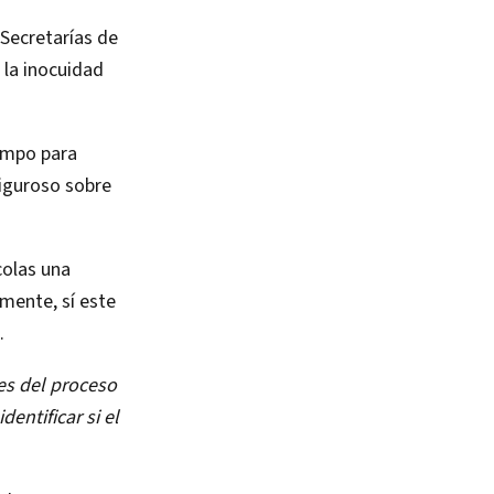
 Secretarías de
 la inocuidad
campo para
riguroso sobre
colas una
mente, sí este
.
es del proceso
dentificar si el