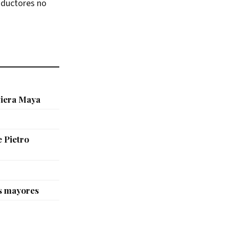
oductores no
viera Maya
e Pietro
s mayores