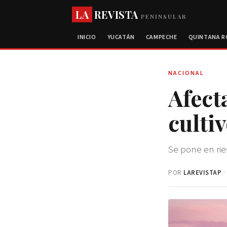
LA
REVISTA
PENINSULAR
INICIO
YUCATÁN
CAMPECHE
QUINTANA 
NACIONAL
Afect
culti
Se pone en rie
POR
LAREVISTAP
·