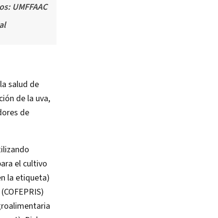
icos: UMFFAAC
al
 la salud de
ión de la uva,
dores de
tilizando
ra el cultivo
n la etiqueta)
s (COFEPRIS)
groalimentaria