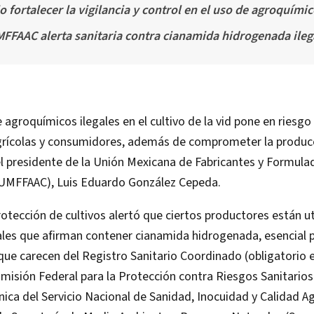
o fortalecer la vigilancia y control en el uso de agroquím
FFAAC alerta sanitaria contra cianamida hidrogenada ileg
 agroquímicos ilegales en el cultivo de la vid pone en riesgo
grícolas y consumidores, además de comprometer la producc
el presidente de la Unión Mexicana de Fabricantes y Formula
UMFFAAC), Luis Eduardo González Cepeda.
rotección de cultivos alertó que ciertos productores están u
ales que afirman contener cianamida hidrogenada, esencial pa
 que carecen del Registro Sanitario Coordinado (obligatorio e
misión Federal para la Protección contra Riesgos Sanitario
nica del Servicio Nacional de Sanidad, Inocuidad y Calidad A