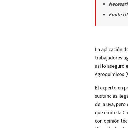
Necesari
Emite UM
La aplicación de
trabajadores a
así lo aseguró 
Agroquímicos (
El experto en p
sustancias ileg
de la uva, pero
que emite la Co
con opinión téc