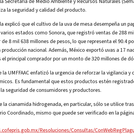
 la Secretaría de Medio Ambiente y Recursos Naturales (Sem
iza la seguridad y calidad del producto.
 explicó que el cultivo de la uva de mesa desempeña un pap
 varios estados como Sonora, que registró ventas de 288 mi
r de 8 mil 638 millones de pesos, lo que representa el 90.4 po
la producción nacional. Además, México exportó uvas a 17 na
el principal comprador por un monto de 320 millones de dó
 la UMFFAAC enfatizó la urgencia de reforzar la vigilancia y c
micos. Es fundamental que estos productos estén registrad
 la seguridad de consumidores y productores.
a cianamida hidrogenada, en particular, sólo se utilice tras 
rio Coordinado, mismo que puede ser verificado en la página 
s03.cofepris.gob.mx/Resoluciones/Consultas/ConWebRegPlagu