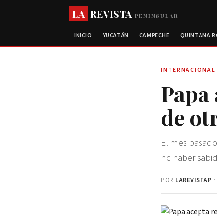
LA
REVISTA
PENINSULAR
INICIO
YUCATÁN
CAMPECHE
QUINTANA 
INTERNACIONAL
Papa 
de ot
El mes pasado,
no haber sabid
POR
LAREVISTAP
·