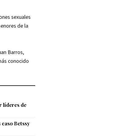
ones sexuales
menores de la
uan Barros,
 más conocido
 líderes de
s caso Betssy