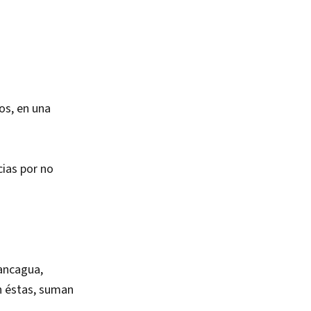
os, en una
cias por no
Rancagua,
n éstas, suman