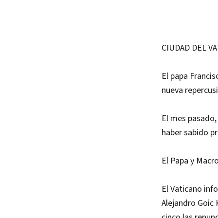
CIUDAD DEL V
El papa Francis
nueva repercus
El mes pasado, 
haber sabido pr
El Papa y Macro
El Vaticano inf
Alejandro Goic 
cinco las renun