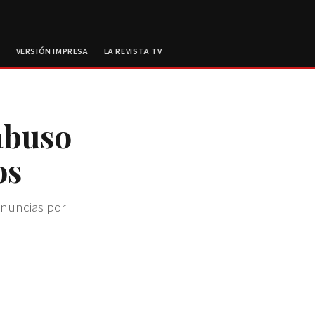
E
VERSIÓN IMPRESA
LA REVISTA TV
abuso
os
enuncias por