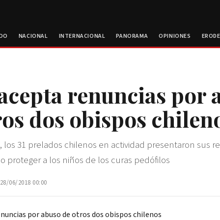
ROO
NACIONAL
INTERNACIONAL
PANORAMA
OPINIONES
EROD
acepta renuncias por 
ros dos obispos chilen
 los 31 prelados chilenos en actividad presentaron sus r
o proteger a los niños de los curas pedófilos
 28/06/2018 00:00