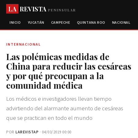
LA
REVISTA
PENINSULAR
INICIO
YUCATÁN
CAMPECHE
QUINTANA ROO
NACIONAL
INTERNACIONAL
Las polémicas medidas de
China para reducir las cesáreas
y por qué preocupan a la
comunidad médica
Los médicos e investigadores llevan tiempo
advirtiendo del alarmante aumento de cesáreas
que se practican en todo el mundo
POR
LAREVISTAP
· 04/03/2019 00:00