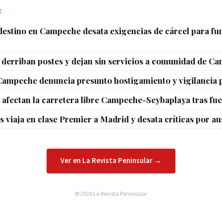
E
estino en Campeche desata exigencias de cárcel para fu
s derriban postes y dejan sin servicios a comunidad de C
Campeche denuncia presunto hostigamiento y vigilancia p
 afectan la carretera libre Campeche-Seybaplaya tras fuer
 viaja en clase Premier a Madrid y desata críticas por au
Ver en La Revista Peninsular →
© 2026 La Revista Peninsular