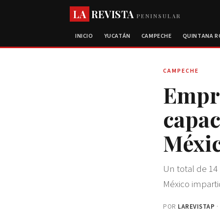
LA
REVISTA
PENINSULAR
INICIO
YUCATÁN
CAMPECHE
QUINTANA 
CAMPECHE
Empre
capac
Méxi
Un total de 1
México imparti
POR
LAREVISTAP
·