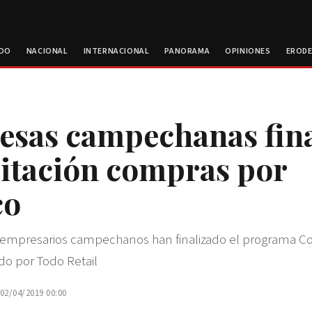
ROO
NACIONAL
INTERNACIONAL
PANORAMA
OPINIONES
EROD
sas campechanas fina
itación compras por
co
4 empresarios campechanos han finalizado el programa C
do por Todo Retail
 02/04/2019 00:00