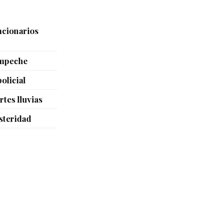
ncionarios
ampeche
olicial
tes lluvias
steridad