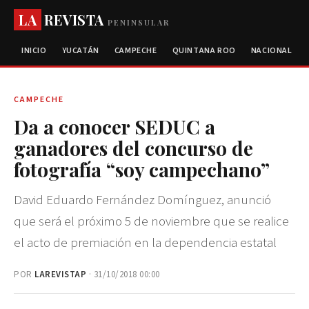
LA
REVISTA
PENINSULAR
INICIO
YUCATÁN
CAMPECHE
QUINTANA ROO
NACIONAL
CAMPECHE
Da a conocer SEDUC a
ganadores del concurso de
fotografía “soy campechano”
David Eduardo Fernández Domínguez, anunció
que será el próximo 5 de noviembre que se realice
el acto de premiación en la dependencia estatal
POR
LAREVISTAP
· 31/10/2018 00:00