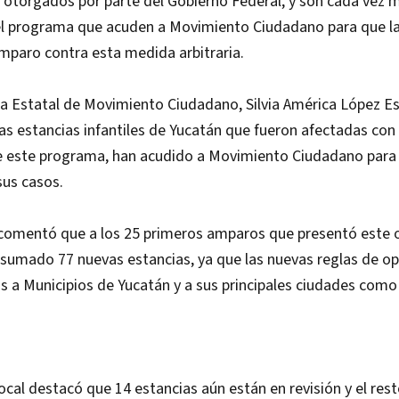
 otorgados por parte del Gobierno Federal, y son cada vez m
del programa que acuden a Movimiento Ciudadano para que l
mparo contra esta medida arbitraria.
a Estatal de Movimiento Ciudadano, Silvia América López Es
as estancias infantiles de Yucatán que fueron afectadas con 
e este programa, han acudido a Movimiento Ciudadano para 
sus casos.
 comentó que a los 25 primeros amparos que presentó este
n sumado 77 nuevas estancias, ya que las nuevas reglas de o
os a Municipios de Yucatán y a sus principales ciudades como
local destacó que 14 estancias aún están en revisión y el res