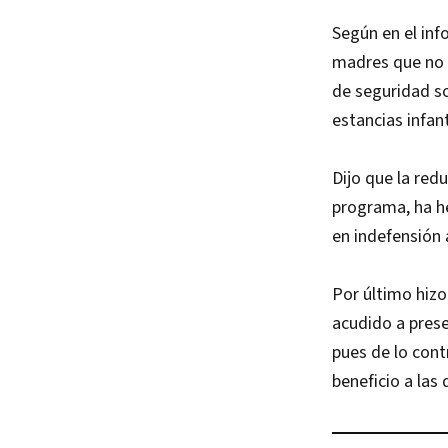
Según en el inf
madres que no c
de seguridad so
estancias infant
Dijo que la red
programa, ha he
en indefensión 
Por último hizo
acudido a pres
pues de lo cont
beneficio a las