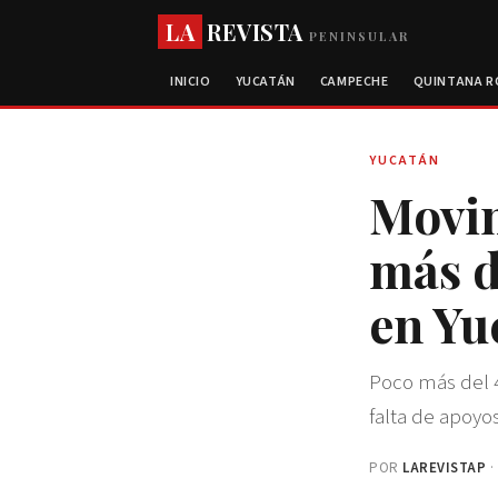
LA
REVISTA
PENINSULAR
INICIO
YUCATÁN
CAMPECHE
QUINTANA 
YUCATÁN
Movi
más d
en Yu
Poco más del 4
falta de apoyo
POR
LAREVISTAP
·