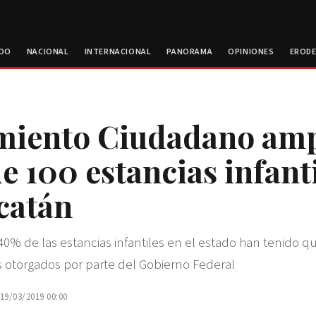
ROO
NACIONAL
INTERNACIONAL
PANORAMA
OPINIONES
EROD
miento Ciudadano amp
e 100 estancias infant
catán
0% de las estancias infantiles en el estado han tenido qu
s otorgados por parte del Gobierno Federal
 19/03/2019 00:00