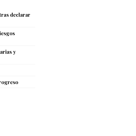
tras declarar
riesgos
arias y
Progreso