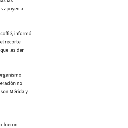
ás las
as apoyen a
coffié, informó
el recorte
que les den
 organismo
peración no
 son Mérida y
to fueron