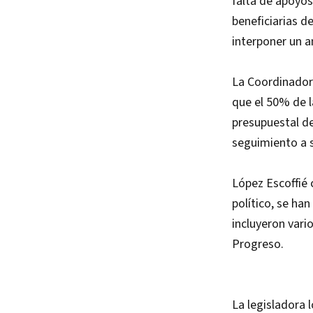
falta de apoyos
beneficiarias 
interponer un a
La Coordinador
que el 50% de l
presupuestal d
seguimiento a 
López Escoffié
político, se ha
incluyeron vari
Progreso.
La legisladora 