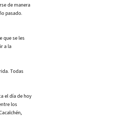
arse de manera
año pasado.
e que se les
r a la
rida. Todas
a el día de hoy
ntre los
 Cacalchén,