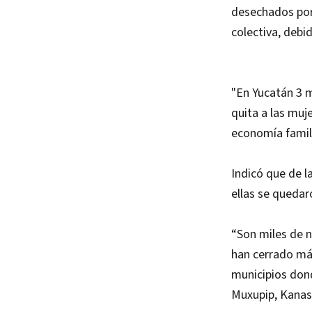
desechados por 
colectiva, debi
"En Yucatán 3 m
quita a las muj
economía famil
Indicó que de l
ellas se quedar
“Son miles de n
han cerrado más
municipios dond
Muxupip, Kanasí