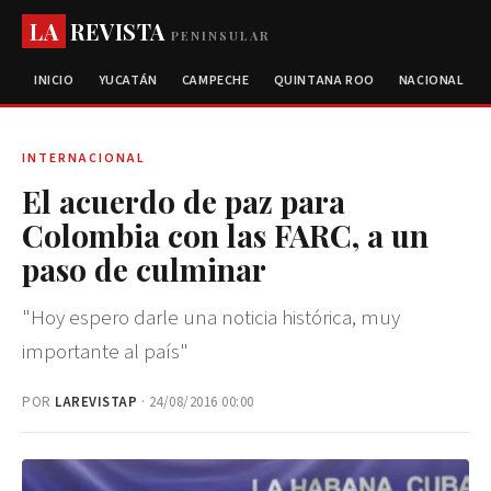
LA
REVISTA
PENINSULAR
INICIO
YUCATÁN
CAMPECHE
QUINTANA ROO
NACIONAL
INTERNACIONAL
El acuerdo de paz para
Colombia con las FARC, a un
paso de culminar
"Hoy espero darle una noticia histórica, muy
importante al país"
POR
LAREVISTAP
· 24/08/2016 00:00