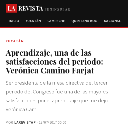
LA
REVISTA
PENINSULAR
INICIO
YUCATÁN
CAMPECHE
QUINTANA ROO
NACIONAL
YUCATÁN
Aprendizaje, una de las
satisfacciones del periodo:
Verónica Camino Farjat
Ser presidenta de la mesa directiva del tercer
periodo del Congreso fue una de las mayores
satisfacciones por el aprendizaje que me dejo:
Verónica Cam
POR
LAREVISTAP
· 17/07/2017 00:00