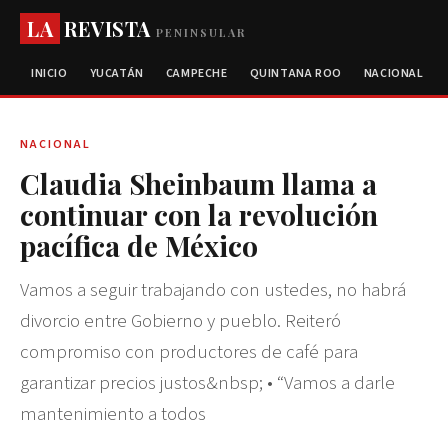
LA
REVISTA
PENINSULAR
INICIO
YUCATÁN
CAMPECHE
QUINTANA ROO
NACIONAL
NACIONAL
Claudia Sheinbaum llama a
continuar con la revolución
pacífica de México
Vamos a seguir trabajando con ustedes, no habrá
divorcio entre Gobierno y pueblo. Reiteró
compromiso con productores de café para
garantizar precios justos&nbsp; • “Vamos a darle
mantenimiento a todos