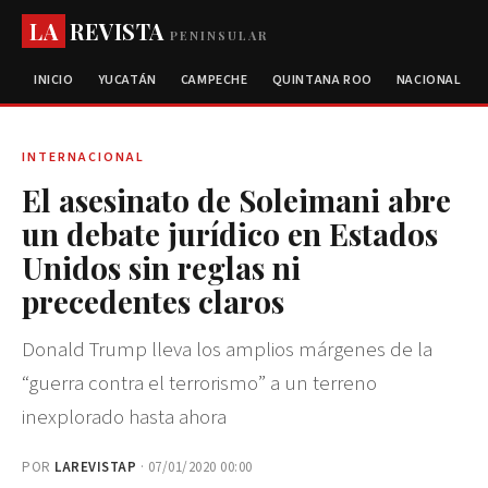
LA
REVISTA
PENINSULAR
INICIO
YUCATÁN
CAMPECHE
QUINTANA ROO
NACIONAL
INTERNACIONAL
El asesinato de Soleimani abre
un debate jurídico en Estados
Unidos sin reglas ni
precedentes claros
Donald Trump lleva los amplios márgenes de la
“guerra contra el terrorismo” a un terreno
inexplorado hasta ahora
POR
LAREVISTAP
· 07/01/2020 00:00