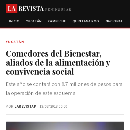
LA
REVISTA
PENINSULAR
INICIO
YUCATÁN
CAMPECHE
QUINTANA ROO
NACIONAL
YUCATÁN
Comedores del Bienestar,
aliados de la alimentación y
convivencia social
Este año se contará con 8.7 millones de pesos para
la operación de este esquema.
POR
LAREVISTAP
· 13/03/2018 00:00