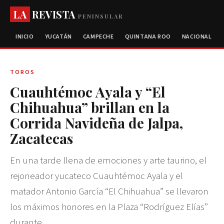
LA
REVISTA
PENINSULAR
INICIO
YUCATÁN
CAMPECHE
QUINTANA ROO
NACIONAL
TOROS
Cuauhtémoc Ayala y “El
Chihuahua” brillan en la
Corrida Navideña de Jalpa,
Zacatecas
En una tarde llena de emociones y arte taurino, el
rejoneador yucateco Cuauhtémoc Ayala y el
matador Antonio García “El Chihuahua” se llevaron
los máximos honores en la Plaza “Rodríguez Elías”
durante