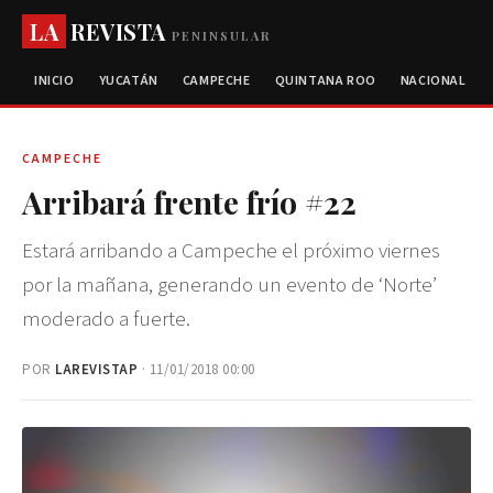
LA
REVISTA
PENINSULAR
INICIO
YUCATÁN
CAMPECHE
QUINTANA ROO
NACIONAL
CAMPECHE
Arribará frente frío #22
Estará arribando a Campeche el próximo viernes
por la mañana, generando un evento de ‘Norte’
moderado a fuerte.
POR
LAREVISTAP
· 11/01/2018 00:00