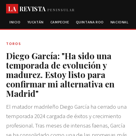
LA
REVISTA
PENINSULAR
INICIO
YUCATÁN
CAMPECHE
QUINTANA ROO
NACIONAL
TOROS
Diego García: "Ha sido una
temporada de evolución y
madurez. Estoy listo para
confirmar mi alternativa en
Madrid"
El matador madrileño Diego García ha cerrado una
temporada 2024 cargada de éxitos y crecimiento
profesional. Tras meses de intensas faenas, García
se ha consolidado como una de las promesas más