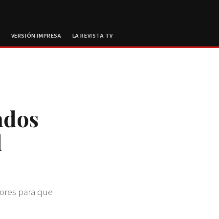
E
VERSIÓN IMPRESA
LA REVISTA TV
ados
d
dores para que