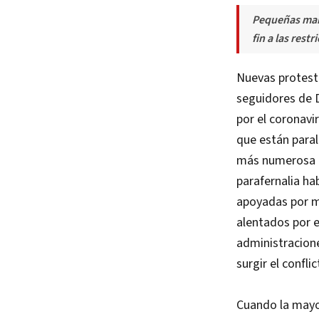
Pequeñas mani
fin a las rest
Nuevas protest
seguidores de 
por el coronavi
que están paral
más numerosa e
parafernalia ha
apoyadas por mu
alentados por e
administracione
surgir el confl
Cuando la mayo