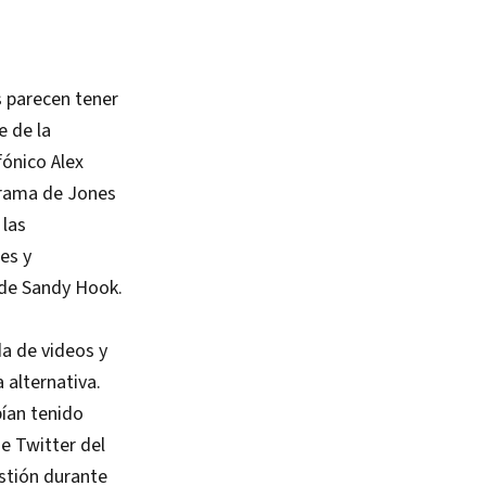
s parecen tener
e de la
ónico Alex
grama de Jones
 las
es y
 de Sandy Hook.
a de videos y
 alternativa.
bían tenido
e Twitter del
estión durante