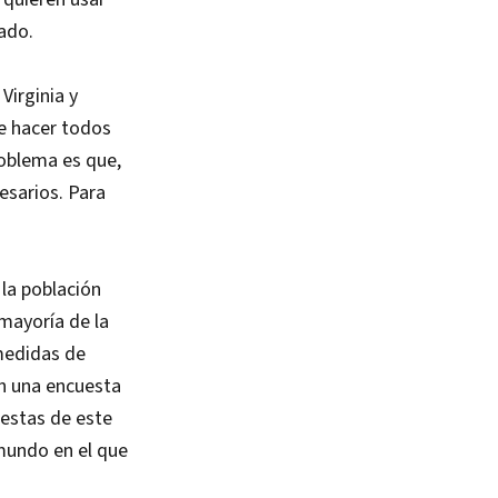
ado.
Virginia y
de hacer todos
roblema es que,
esarios. Para
 la población
mayoría de la
medidas de
n una encuesta
testas de este
 mundo en el que