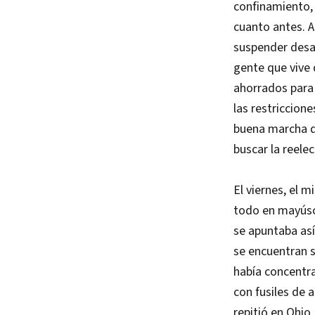
confinamiento, 
cuanto antes. A
suspender desa
gente que vive 
ahorrados para
las restriccion
buena marcha d
buscar la reele
El viernes, el m
todo en mayúscu
se apuntaba así
se encuentran 
había concentra
con fusiles de a
repitió en Ohio