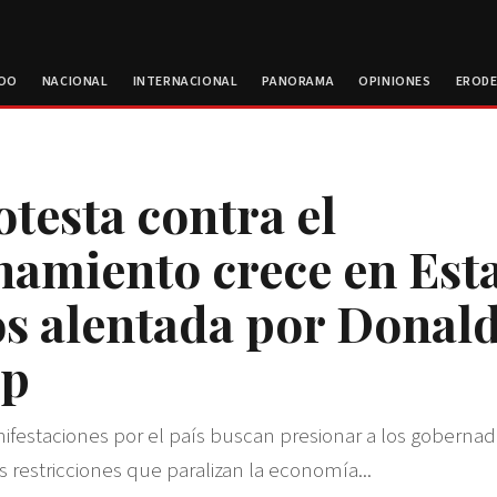
ROO
NACIONAL
INTERNACIONAL
PANORAMA
OPINIONES
EROD
otesta contra el
namiento crece en Est
s alentada por Donal
p
festaciones por el país buscan presionar a los goberna
s restricciones que paralizan la economía...