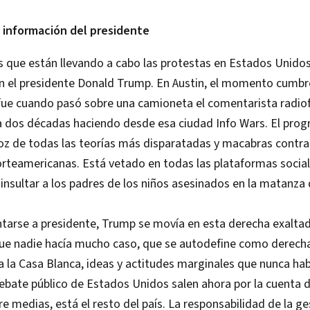
 información del presidente
s que están llevando a cabo las protestas en Estados Unido
on el presidente Donald Trump. En Austin, el momento cumbr
fue cuando pasó sobre una camioneta el comentarista radiof
va dos décadas haciendo desde esa ciudad Info Wars. El pro
voz de todas las teorías más disparatadas y macabras contra
orteamericanas. Está vetado en todas las plataformas social
nsultar a los padres de los niños asesinados en la matanza
tarse a presidente, Trump se movía en esta derecha exaltad
ue nadie hacía mucho caso, que se autodefine como derecha
a la Casa Blanca, ideas y actitudes marginales que nunca ha
debate público de Estados Unidos salen ahora por la cuenta d
re medias, está el resto del país. La responsabilidad de la g