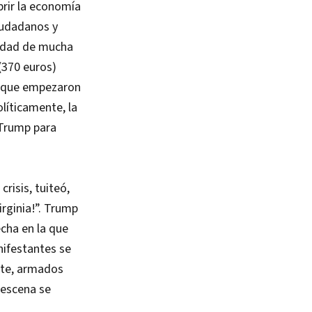
brir la economía
iudadanos y
vidad de mucha
(370 euros)
e que empezaron
olíticamente, la
 Trump para
crisis, tuiteó,
irginia!”. Trump
echa en la que
nifestantes se
rte, armados
a escena se