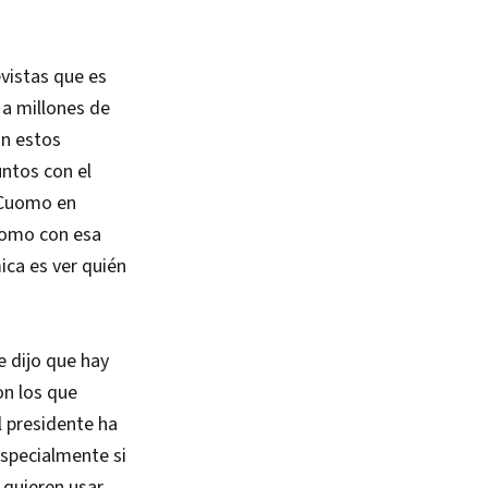
vistas que es
 a millones de
En estos
ntos con el
 Cuomo en
Cuomo con esa
mica es ver quién
e dijo que hay
on los que
l presidente ha
especialmente si
 quieren usar