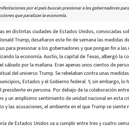
festaciones por el país buscan presionar a los gobernadores par
ricciones que paralizan la economía.
as en distintas ciudades de Estados Unidos, convocadas so
Donald Trump, desafiaron este fin de semana las medidas d
rus para presionar a los gobernadores y que pongan fin a las 
izando la economía. Austin, la capital de Texas, albergó la c
l sábado por la mañana. Eran apenas unos cientos de perso
bitual del universo Trump. Se rebelaban contra unas medida
nicipios, Estados y el Gobierno federal. Y, sin embargo, lo 
l presidente en persona. Por debajo de la colaboración entr
s y un amplísimo sentimiento de unidad nacional en esta cri
icto y las acusaciones, el ambiente en el que Trump se siente
ría de Estados Unidos va a cumplir entre tres y cuatro sem