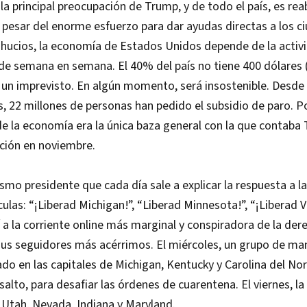
la principal preocupación de Trump, y de todo el país, es rea
 pesar del enorme esfuerzo para dar ayudas directas a los c
hucios, la economía de Estados Unidos depende de la acti
de semana en semana. El 40% del país no tiene 400 dólares 
 un imprevisto. En algún momento, será insostenible. Desd
es, 22 millones de personas han pedido el subsidio de paro. P
e la economía era la única baza general con la que contaba
cción en noviembre.
ismo presidente que cada día sale a explicar la respuesta a la 
las: “¡Liberad Michigan!”, “Liberad Minnesota!”, “¡Liberad V
 a la corriente online más marginal y conspiradora de la der
sus seguidores más acérrimos. El miércoles, un grupo de ma
do en las capitales de Michigan, Kentucky y Carolina del No
salto, para desafiar las órdenes de cuarentena. El viernes, l
, Utah, Nevada, Indiana y Maryland.