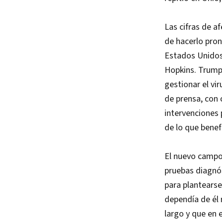
Las cifras de a
de hacerlo pro
Estados Unidos
Hopkins. Trump 
gestionar el v
de prensa, con 
intervenciones 
de lo que benef
El nuevo campo 
pruebas diagnós
para plantearse
dependía de él 
largo y que en 