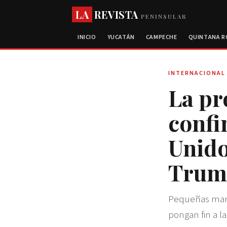
LA
REVISTA
PENINSULAR
INICIO
YUCATÁN
CAMPECHE
QUINTANA 
INTERNACIONAL
La pr
confi
Unido
Trum
Pequeñas mani
pongan fin a la