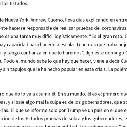
 los Estados.
e Nueva York, Andrew Cuomo, lleva días explicando en entre
nte hacerse responsable de realizar pruebas del coronavirus
e es una tarea muy difícil logísticamente. “Es el gran reto. 
y capacidad para hacerlo a escala. Tenemos que trabajar ju
al y tengo confianza en que lo haremos”, dijo este domingo
. Todo el mundo sabe lo que hay que hacer, viene a decir 
y sin tapujos que le ha hecho popular en esta crisis. La polé
ro que no lo va a asumir él. En su mundo, él es el primero qu
as, y si sale algo mal la culpa es de los gobernadores, que s
rlas. El que se informe solo por Trump ve un país en el que e
ición de los Estados pruebas de sobra y los gobernadores, 
 se quejan para ocultar su ineptitud. Los gobernadores “no