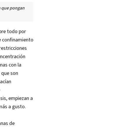
a que pongan
bre todo por
e confinamiento
restricciones
oncentración
nas con la
s que son
hacían
e
sis, empiezan a
 más a gusto.
anas de