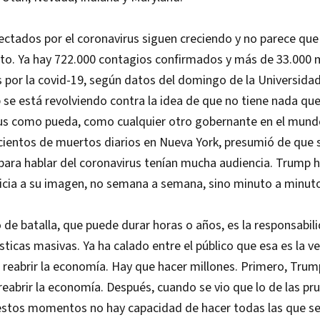
fectados por el coronavirus siguen creciendo y no parece que
nto. Ya hay 722.000 contagios confirmados y más de 33.000 
 por la covid-19, según datos del domingo de la Universida
se está revolviendo contra la idea de que no tiene nada qu
irus como pueda, como cualquier otro gobernante en el mund
cientos de muertos diarios en Nueva York, presumió de que 
para hablar del coronavirus tenían mucha audiencia. Trump h
icia a su imagen, no semana a semana, sino minuto a minut
de batalla, que puede durar horas o años, es la responsabil
ticas masivas. Ya ha calado entre el público que esa es la v
 reabrir la economía. Hay que hacer millones. Primero, Trum
reabrir la economía. Después, cuando se vio que lo de las pr
estos momentos no hay capacidad de hacer todas las que se 