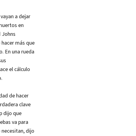
 vayan a dejar
muertos en
d Johns
e hacer más que
o. En una rueda
sus
ace el cálculo
o.
idad de hacer
erdadera clave
p dijo que
uebas va para
necesitan, dijo