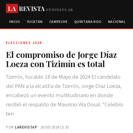
LA
REVISTA
PENINSULAR
INICIO
YUCATÁN
CAMPECHE
QUINTANA ROO
NACIONAL
ELECCIONES 2024
El compromiso de Jorge Díaz
Loeza con Tizimín es total
Tizimín, Yucatán 18 de Mayo de 2024 El candidato
del PAN a la alcaldía de Tizimín, Jorge Díaz Loeza,
encabezó un evento multitudinario en donde
recibió el respaldo de Mauricio Vila Dosal. “Celebro
ten
POR
LAREVISTAP
· 18/05/2024 15:33