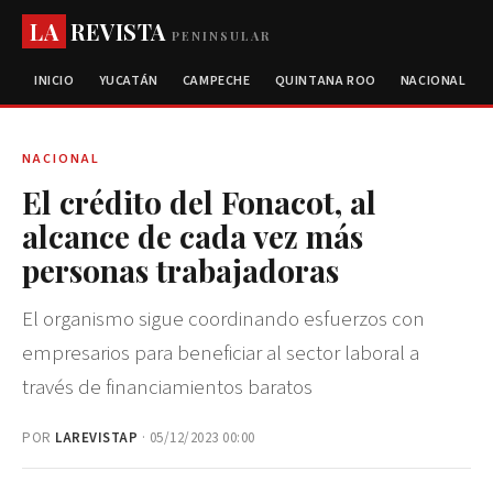
LA
REVISTA
PENINSULAR
INICIO
YUCATÁN
CAMPECHE
QUINTANA ROO
NACIONAL
NACIONAL
El crédito del Fonacot, al
alcance de cada vez más
personas trabajadoras
El organismo sigue coordinando esfuerzos con
empresarios para beneficiar al sector laboral a
través de financiamientos baratos
POR
LAREVISTAP
· 05/12/2023 00:00