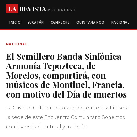
LA
REVISTA
PENINSULAR
INICIO
YUCATÁN
CAMPECHE
QUINTANA ROO
NACIONAL
NACIONAL
El Semillero Banda Sinfónica
Armonía Tepozteca, de
Morelos, compartirá, con
músicos de Montluel, Francia,
con motivo del Día de muertos
La Casa de Cultura de Ixcatepec, en Tepoztlán será
la sede de este Encuentro Comunitario Sonemos
con diversidad cultural y tradición