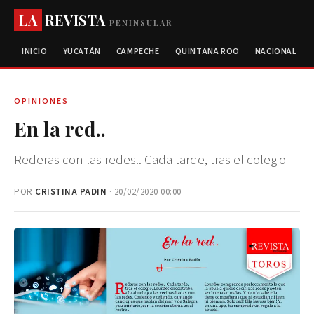
LA
REVISTA
PENINSULAR
INICIO
YUCATÁN
CAMPECHE
QUINTANA ROO
NACIONAL
OPINIONES
En la red..
Rederas con las redes.. Cada tarde, tras el colegio
POR
CRISTINA PADIN
· 20/02/2020 00:00