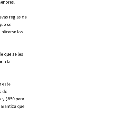
menores.
evas reglas de
que se
ublicarse los
e que se les
r a la
e este
s de
s y $850 para
garantiza que