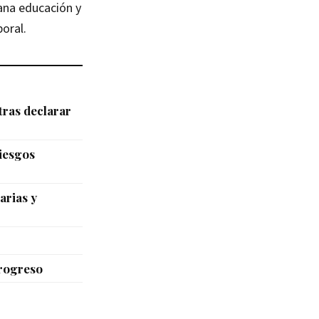
sana educación y
oral.
tras declarar
riesgos
arias y
Progreso