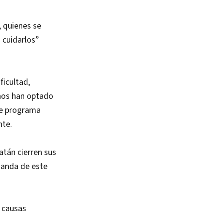
, quienes se
 cuidarlos”
icultad,
unos han optado
te programa
nte.
atán cierren sus
manda de este
 causas