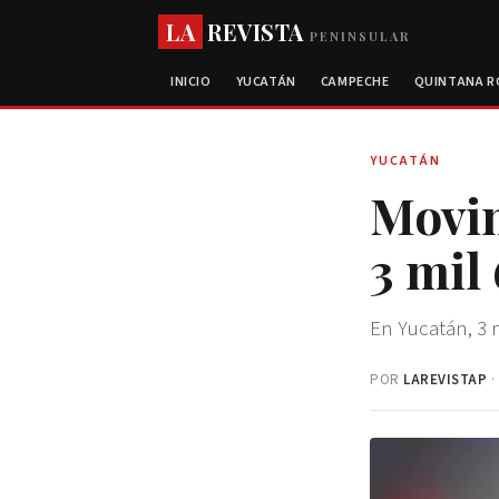
LA
REVISTA
PENINSULAR
INICIO
YUCATÁN
CAMPECHE
QUINTANA 
YUCATÁN
Movi
3 mil
En Yucatán, 3 
POR
LAREVISTAP
·