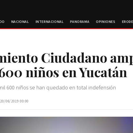
ROO
NACIONAL
INTERNACIONAL
PANORAMA
OPINIONES
EROD
miento Ciudadano amp
 600 niños en Yucatán
mil 600 niños se han quedado en total indefensión
 20/06/2019 00:00