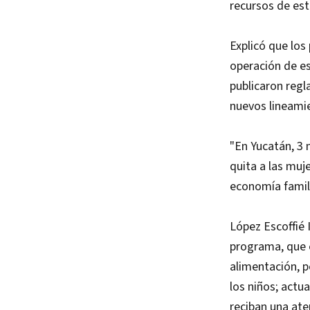
recursos de est
Explicó que los
operación de es
publicaron regl
nuevos lineami
"En Yucatán, 3 
quita a las muj
economía famil
López Escoffié
programa, que e
alimentación, p
los niños; actu
reciban una at