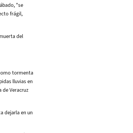
sábado, "se
cto frágil,
 muerta del
o como tormenta
idas lluvias en
la de Veracruz
ta dejarla en un