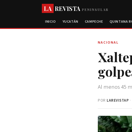
LA
REVISTA
PENINSULAR
INICIO
YUCATÁN
CAMPECHE
QUINTANA 
NACIONAL
Xalte
golpe
Al menos 45 m
POR
LAREVISTAP
·