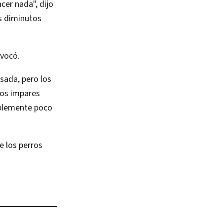
cer nada", dijo
s diminutos
evocó.
sada, pero los
tos impares
ablemente poco
e los perros