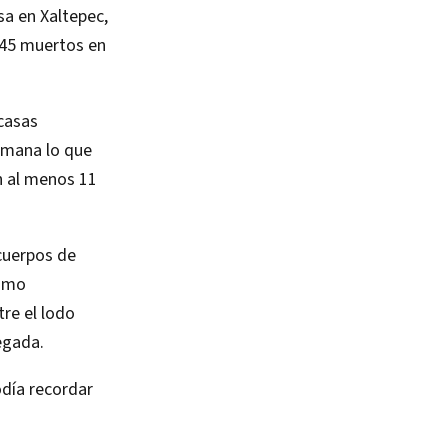
sa en Xaltepec,
 45 muertos en
casas
emana lo que
n al menos 11
cuerpos de
como
tre el lodo
egada.
odía recordar