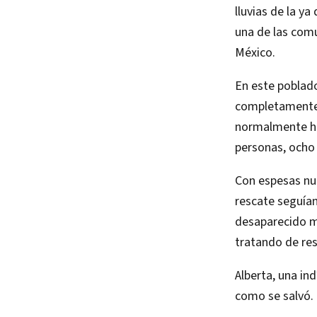
lluvias de la y
una de las com
México.
En este poblad
completamente a
normalmente ha
personas, ocho
Con espesas nub
rescate seguía
desaparecido mi
tratando de res
Alberta, una in
como se salvó.