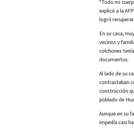
"Todo mi cuerpo
explicó a la AF
logró recuperar
En su casa, muy
vecinos y famil
colchones tenía
documentos.
Al lado de su c
contrastaban co
construcción qu
poblado de Hua
Aunque en su fa
impedía casi hab