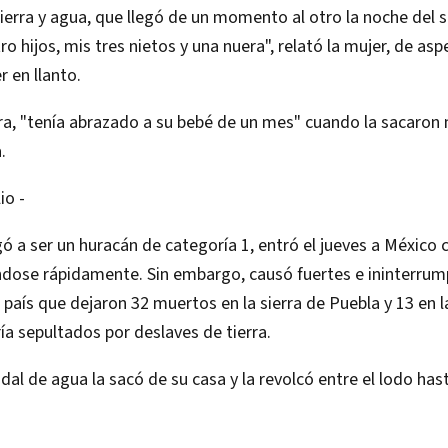
tierra y agua, que llegó de un momento al otro la noche del 
o hijos, mis tres nietos y una nuera", relató la mujer, de aspe
 en llanto.
ra, "tenía abrazado a su bebé de un mes" cuando la sacaron
.
io -
gó a ser un huracán de categoría 1, entró el jueves a Méxic
ándose rápidamente. Sin embargo, causó fuertes e ininterrump
el país que dejaron 32 muertos en la sierra de Puebla y 13 en 
ría sepultados por deslaves de tierra.
udal de agua la sacó de su casa y la revolcó entre el lodo has