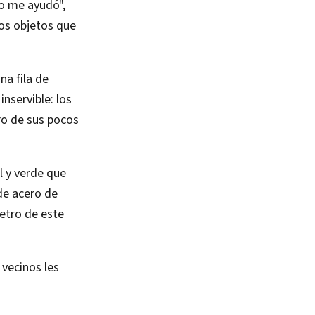
to me ayudó",
cos objetos que
na fila de
nservible: los
ro de sus pocos
l y verde que
 de acero de
metro de este
 vecinos les