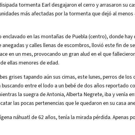
a disipada tormenta Earl desgajaron el cerro y arrasaron su ca
unidades más afectadas por la tormenta que dejó al menos
o enclavado en las montañas de Puebla (centro), donde hay 
negadas y calles llenas de escombros, llovió este fin de s
ce en un mes, provocando un gran alud en el que falleciero
 de ellas menores de edad.
es grises tapando aún sus cimas, este lunes, perros de los 
n buscando entre el lodo a un bebé de dos años reportado 
entras la suegra de Antonia, Alberta Negrete, iba y venía en
catar las pocas pertenencias que le quedaron en su casa an
dígena náhuatl de 62 años, tenía la mirada pérdida. Apenas p