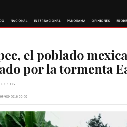
ROO
NACIONAL
INTERNACIONAL
PANORAMA
OPINIONES
EROD
pec, el poblado mexic
ado por la tormenta E
uertos
 09/08/2016 00:00