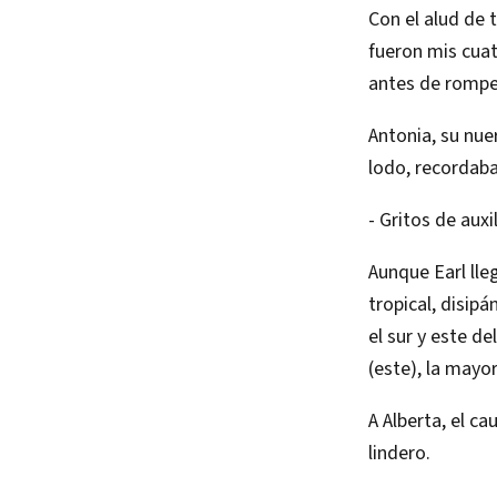
Con el alud de 
fueron mis cuatr
antes de romper
Antonia, su nue
lodo, recordaba
- Gritos de auxil
Aunque Earl lle
tropical, disip
el sur y este d
(este), la mayo
A Alberta, el ca
lindero.