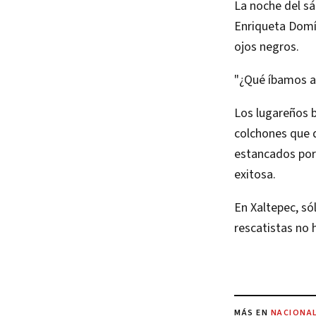
La noche del sá
Enriqueta Domí
ojos negros.
"¿Qué íbamos a h
Los lugareños b
colchones que q
estancados por
exitosa.
En Xaltepec, só
rescatistas no 
MÁS EN
NACIONA