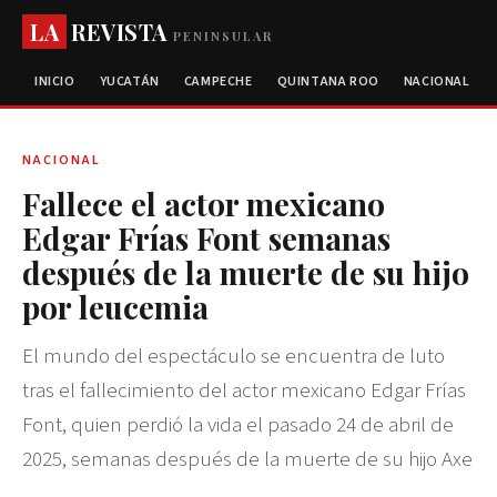
LA
REVISTA
PENINSULAR
INICIO
YUCATÁN
CAMPECHE
QUINTANA ROO
NACIONAL
NACIONAL
Fallece el actor mexicano
Edgar Frías Font semanas
después de la muerte de su hijo
por leucemia
El mundo del espectáculo se encuentra de luto
tras el fallecimiento del actor mexicano Edgar Frías
Font, quien perdió la vida el pasado 24 de abril de
2025, semanas después de la muerte de su hijo Axe