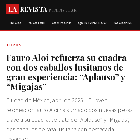
LA
REVISTA
PENINSULAR
INICIO
YUCATÁN
CAMPECHE
QUINTANA ROO
NACIONAL
TOROS
Fauro Aloi refuerza su cuadra
con dos caballos lusitanos de
gran experiencia: “Aplauso” y
“Migajas”
Ciudad de México, abril de 2025 – El joven
rejoneador Fauro Aloi ha sumado dos nuevas piezas
clave a su cuadra: se trata de “Aplauso” y “Migajas”,
dos caballos de raza lusitana con destacada
trayector