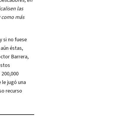
pescadores, en
calisen las
 y como más
y si no fuese
 aún éstas,
ctor Barrera,
estos
 200,000
e le jugó una
so recurso