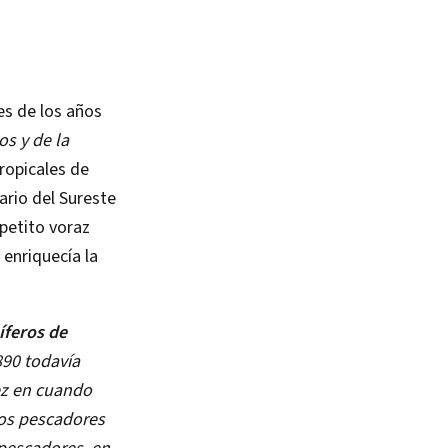
es de los años
s y de la
ropicales de
ario del Sureste
petito voraz
 enriquecía la
feros de
890 todavía
vez en cuando
os pescadores