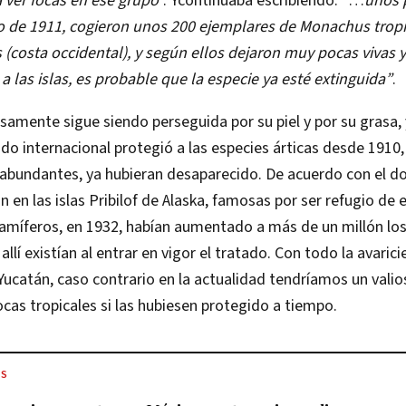
 ver focas en ese grupo
”. Ycontinuaba escribiendo: “…
unos 
o de
1911, cogieron unos 200 ejemplares de Monachus tropi
s (costa occidental), y según ellos dejaron muy pocas
vivas
a las islas, es probable que la
especie ya esté extinguida”
.
samente sigue siendo perseguida por su piel y por su grasa, 
do internacional protegió a las especies árticas desde 1910,
abundantes, ya hubieran desaparecido. De acuerdo con el do
n en las islas Pribilof de Alaska, famosas por ser refugio de 
míferos, en 1932, habían aumentado a más de un millón los
llí existían al entrar en vigor el tratado. Con todo la avarici
ucatán, caso contrario en la actualidad tendríamos un valio
ocas tropicales si las hubiesen protegido a tiempo.
ES