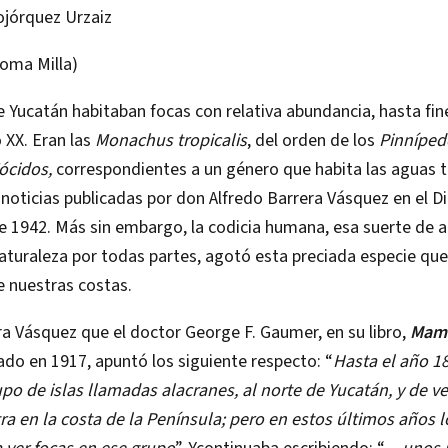
ojórquez Urzaiz
loma Milla)
e Yucatán habitaban focas con relativa abundancia, hasta fin
o XX. Eran las
Monachus tropicalis
, del orden de los
Pinnípedo
ócidos,
correspondientes a un género que habita las aguas t
noticias publicadas por don Alfredo Barrera Vásquez en el Di
de 1942. Más sin embargo, la codicia humana, esa suerte de a
naturaleza por todas partes, agotó esta preciada especie que
e nuestras costas.
a Vásquez que el doctor George F. Gaumer, en su libro,
Mamí
ado en 1917, apuntó los siguiente respecto: “
Hasta el año 1
rupo
de islas llamadas alacranes, al norte de Yucatán, y de 
ra en la costa de la Península; pero en estos últimos
años l