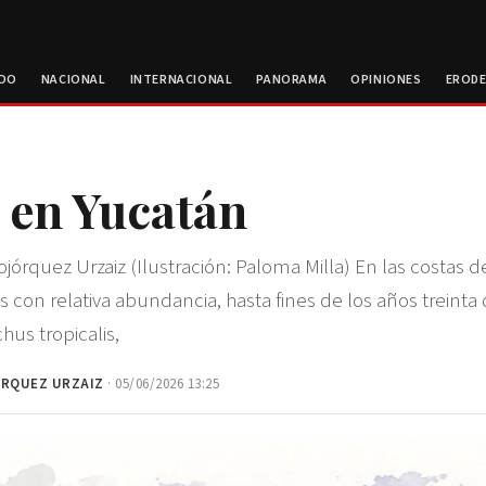
ROO
NACIONAL
INTERNACIONAL
PANORAMA
OPINIONES
EROD
 en Yucatán
ojórquez Urzaiz (Ilustración: Paloma Milla) En las costas 
 con relativa abundancia, hasta fines de los años treinta d
hus tropicalis,
ÓRQUEZ URZAIZ
· 05/06/2026 13:25