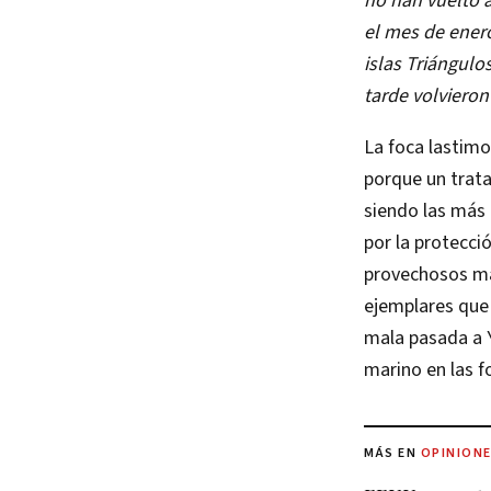
no han vuelto a
el mes de ener
islas Triángulo
tarde volvieron 
La foca lastimo
porque un trata
siendo las más 
por la protecció
provechosos ma
ejemplares que a
mala pasada a Y
marino en las f
MÁS EN
OPINION