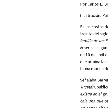
Por Carlos E. B
(Ilustración: Pa
En las costas d
treinta del sigl
familia de los
F
América, según 
de 10 de abril 
que arruina la 
fauna marina d
Señalaba Barrer
Yucatán,
public
existía en el g
caía una que ot