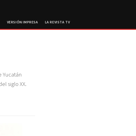
E
VERSIÓN IMPRESA
LA REVISTA TV
de Yucatán
el siglo XX.