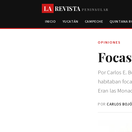
LA
REVISTA
PENINSULAR
INICIO
YUCATÁN
CAMPECHE
QUINTANA 
OPINIONES
Focas
Por Carlos E. B
habitaban focas
Eran las Monac
POR
CARLOS BOJ