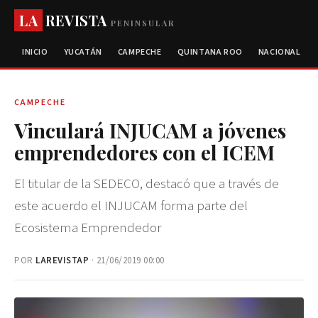
LA
REVISTA
PENINSULAR
INICIO
YUCATÁN
CAMPECHE
QUINTANA ROO
NACIONAL
CAMPECHE
Vinculará INJUCAM a jóvenes
emprendedores con el ICEM
El titular de la SEDECO, destacó que a través de
este acuerdo el INJUCAM forma parte del
Ecosistema Emprendedor
POR
LAREVISTAP
· 21/06/2019 00:00