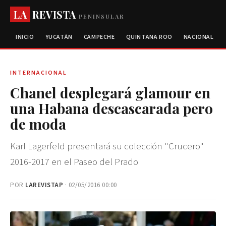
LA
REVISTA
PENINSULAR
INICIO
YUCATÁN
CAMPECHE
QUINTANA ROO
NACIONAL
INTERNACIONAL
Chanel desplegará glamour en
una Habana descascarada pero
de moda
Karl Lagerfeld presentará su colección "Crucero"
2016-2017 en el Paseo del Prado
POR
LAREVISTAP
· 02/05/2016 00:00