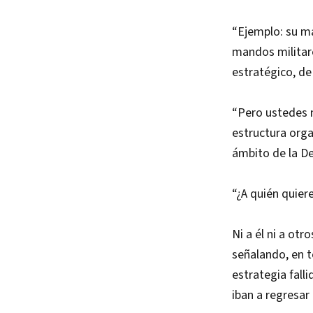
“Ejemplo: su m
mandos militare
estratégico, de
“Pero ustedes m
estructura orga
ámbito de la De
“¿A quién quier
Ni a él ni a ot
señalando, en to
estrategia fall
iban a regresar 