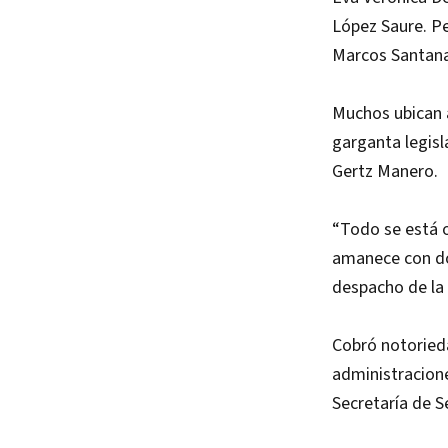
López Saure. Pe
Marcos Santana
Muchos ubican a
garganta legisl
Gertz Manero.
“Todo se está o
amanece con dol
despacho de la
Cobró notoried
administracione
Secretaría de S