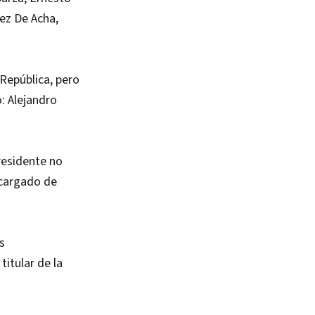
rez De Acha,
 República, pero
: Alejandro
residente no
ncargado de
s
itular de la