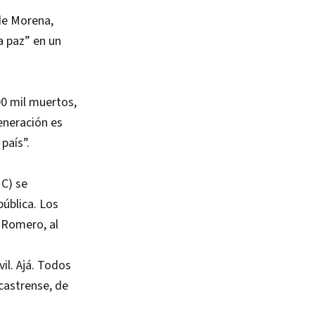
de Morena,
a paz” en un
0 mil muertos,
eneración es
país”.
MC) se
pública. Los
 Romero, al
il. Ajá. Todos
 castrense, de