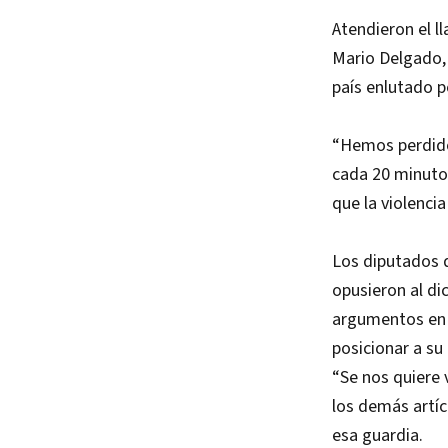
Atendieron el l
Mario Delgado, 
país enlutado p
“Hemos perdido
cada 20 minuto
que la violenci
Los diputados d
opusieron al di
argumentos en c
posicionar a su
“Se nos quiere 
los demás artíc
esa guardia.