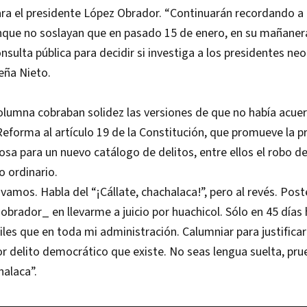
ara el presidente López Obrador. “Continuarán recordando a 
unque no soslayan que en pasado 15 de enero, en su mañaner
nsulta pública para decidir si investiga a los presidentes neo
eña Nieto.
 columna cobraban solidez las versiones de que no había acue
Reforma al artículo 19 de la Constitución, que promueve la pr
iosa para un nuevo catálogo de delitos, entre ellos el robo d
do ordinario.
 vamos. Habla del “¡Cállate, chachalaca!”, pero al revés. Pos
obrador_ en llevarme a juicio por huachicol. Sólo en 45 días
riles que en toda mi administración. Calumniar para justificar
or delito democrático que existe. No seas lengua suelta, pru
halaca”.