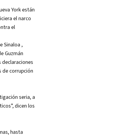
ueva York están
ciera el narco
ntra el
e Sinaloa ,
 de Guzmán
s declaraciones
s de corrupción
igación seria, a
icos”, dicen los
nas, hasta