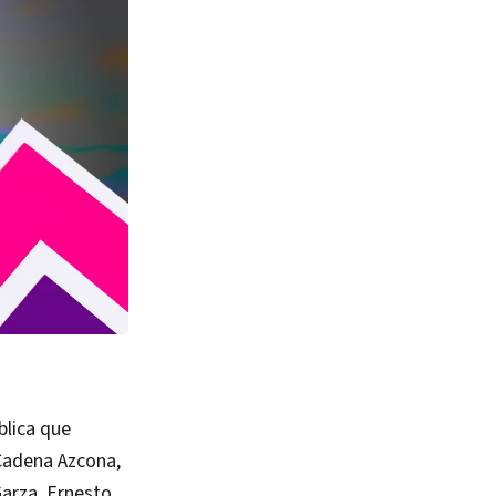
blica que
 Cadena Azcona,
arza, Ernesto