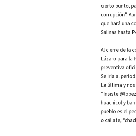
cierto punto, p
corrupción”. A
que hará una co
Salinas hasta P
Al cierre de la
Lázaro para la 
preventiva ofic
Se iría al perio
La última y nos
“Insiste @lopez
huachicol y bar
pueblo es el pe
o cállate, “chac