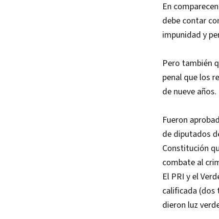
En comparecenci
debe contar con
impunidad y pe
Pero también qu
penal que los re
de nueve años.
Fueron aprobada
de diputados de
Constitución qu
combate al crim
El PRI y el Verd
calificada (dos
dieron luz verd