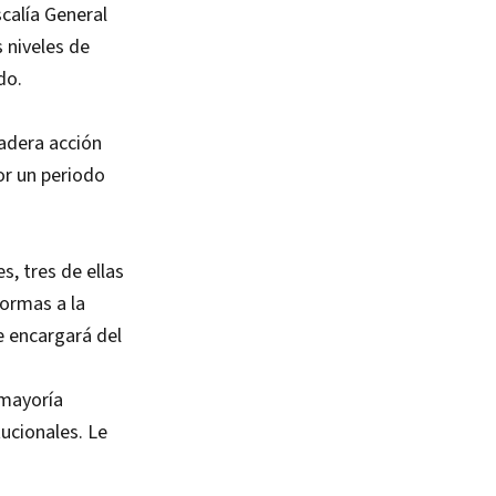
calía General
 niveles de
do.
dadera acción
por un periodo
, tres de ellas
formas a la
e encargará del
 mayoría
tucionales. Le