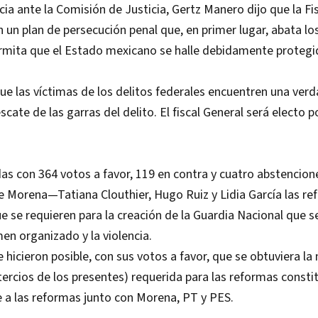
a ante la Comisión de Justicia, Gertz Manero dijo que la Fis
 un plan de persecución penal que, en primer lugar, abata los
rmita que el Estado mexicano se halle debidamente protegi
e las víctimas de los delitos federales encuentren una ver
scate de las garras del delito. El fiscal General será electo 
s con 364 votos a favor, 119 en contra y cuatro abstenciones
 Morena—Tatiana Clouthier, Hugo Ruiz y Lidia García las re
e se requieren para la creación de la Guardia Nacional que s
en organizado y la violencia.
e hicieron posible, con sus votos a favor, que se obtuviera la
 tercios de los presentes) requerida para las reformas consti
e a las reformas junto con Morena, PT y PES.