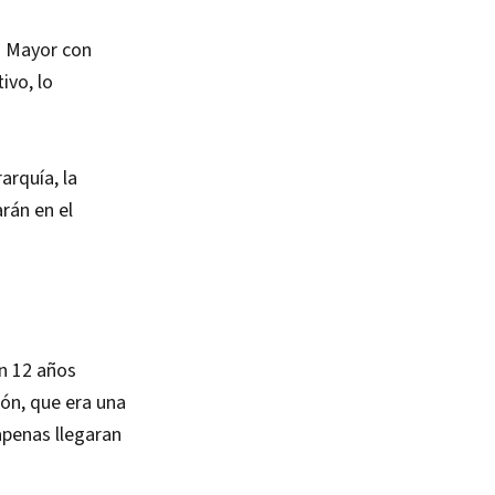
o Mayor con
ivo, lo
arquía, la
arán en el
an 12 años
ión, que era una
apenas llegaran