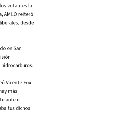
los votantes la
a, AMLO reiteró
liberales, desde
rdo en San
isión
e hidrocarburos.
teó Vicente Fox:
 hay más
te ante el
eba tus dichos