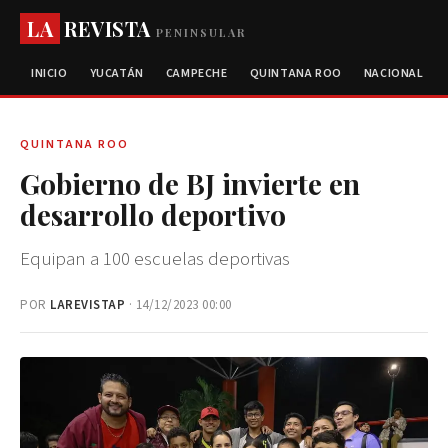
LA
REVISTA
PENINSULAR
INICIO
YUCATÁN
CAMPECHE
QUINTANA ROO
NACIONAL
QUINTANA ROO
Gobierno de BJ invierte en
desarrollo deportivo
Equipan a 100 escuelas deportivas
POR
LAREVISTAP
· 14/12/2023 00:00