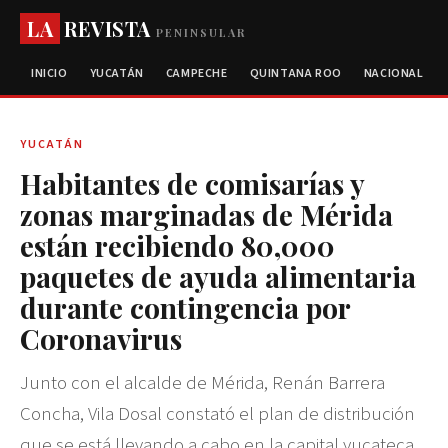
LA
REVISTA
PENINSULAR
INICIO
YUCATÁN
CAMPECHE
QUINTANA ROO
NACIONAL
YUCATÁN
Habitantes de comisarías y
zonas marginadas de Mérida
están recibiendo 80,000
paquetes de ayuda alimentaria
durante contingencia por
Coronavirus
Junto con el alcalde de Mérida, Renán Barrera
Concha, Vila Dosal constató el plan de distribución
que se está llevando a cabo en la capital yucateca.