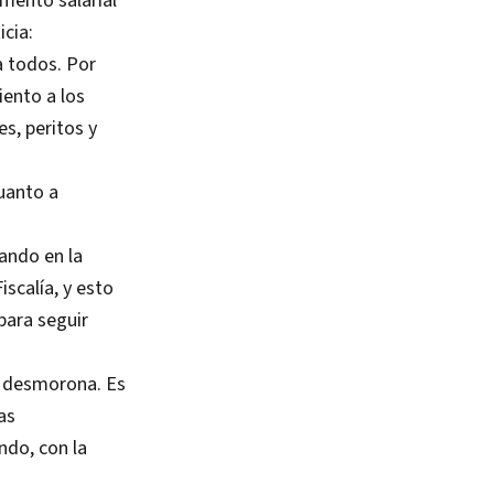
mento salarial
icia:
a todos. Por
iento a los
es, peritos y
cuanto a
ando en la
iscalía, y esto
para seguir
se desmorona. Es
as
ndo, con la