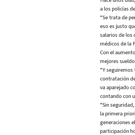
Hace unos días
a los policías d
“Se trata de p
eso es justo qu
salarios de los 
médicos de la F
Con el aumento,
mejores sueldos
“Y seguiremos t
contratación de
va aparejado co
contando con u
“Sin seguridad,
la primera prio
generaciones el
participación h