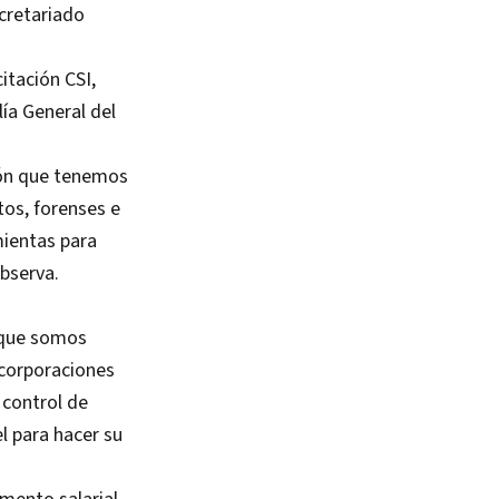
ecretariado
itación CSI,
lía General del
ción que tenemos
tos, forenses e
mientas para
observa.
, que somos
 corporaciones
 control de
l para hacer su