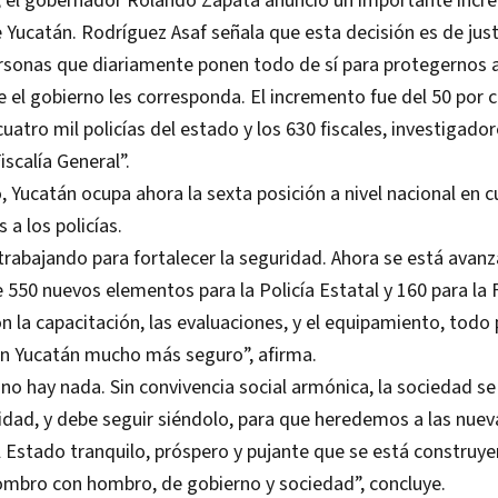
, el gobernador Rolando Zapata anunció un importante incre
e Yucatán. Rodríguez Asaf señala que esta decisión es de just
ersonas que diariamente ponen todo de sí para protegernos 
e el gobierno les corresponda. El incremento fue del 50 por c
cuatro mil policías del estado y los 630 fiscales, investigador
iscalía General”.
 Yucatán ocupa ahora la sexta posición a nivel nacional en 
 a los policías.
rabajando para fortalecer la seguridad. Ahora se está avanz
 550 nuevos elementos para la Policía Estatal y 160 para la F
n la capacitación, las evaluaciones, y el equipamiento, todo 
n Yucatán mucho más seguro”, afirma.
 no hay nada. Sin convivencia social armónica, la sociedad 
ridad, y debe seguir siéndolo, para que heredemos a las nuev
 Estado tranquilo, próspero y pujante que se está construye
ombro con hombro, de gobierno y sociedad”, concluye.