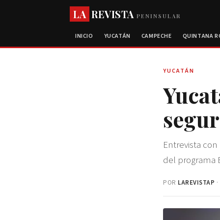
LA
REVISTA
PENINSULAR
INICIO
YUCATÁN
CAMPECHE
QUINTANA 
YUCATÁN
Yucat
segur
Entrevista con
del programa 
POR
LAREVISTAP
·