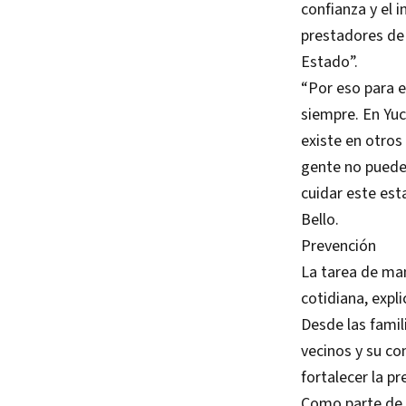
confianza y el i
prestadores de 
Estado”.
“Por eso para e
siempre. En Yu
existe en otros 
gente no puede 
cuidar este es
Bello.
Prevención
La tarea de man
cotidiana, expl
Desde las famil
vecinos y su con
fortalecer la pr
Como parte de l