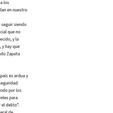
 a los
llan en nuestro
 seguir siendo
cial que no
ecido, y la
, y hay que
ando Zapata
país es ardua y
seguridad.
ando por los
veles para
el delito”.
neral de