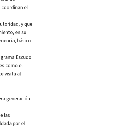
 coordinan el
utoridad, y que
miento, en su
enencia, básico
Programa Escudo
des como el
 visita al
era generación
e las
ldada por el