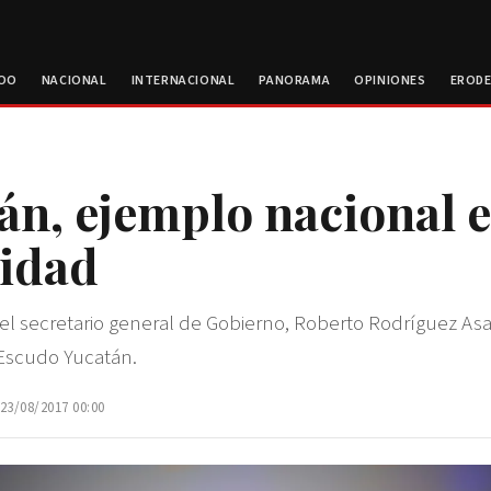
ROO
NACIONAL
INTERNACIONAL
PANORAMA
OPINIONES
EROD
án, ejemplo nacional 
idad
 el secretario general de Gobierno, Roberto Rodríguez As
Escudo Yucatán.
 23/08/2017 00:00