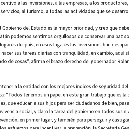
ncentivo a las inversiones, a las empresas, a los productores,
servicios, al turismo, a todas las actividades que se desarro
l Gobierno del Estado es la mayor prioridad, y creo que debe
catán podemos sentirnos orgullosos de conservar una paz so
lugares del país, en esos lugares las inversiones han desapar
hacer sus tareas diarias con tranquilidad; en cambio, aquí sí
tado de cosas”, afirma el brazo derecho del gobernador Rol
tener a la entidad con los mejores índices de seguridad del 
ica: “Todos tenemos un papel en este gran trabajo que es la 
ias, que educan a sus hijos para ser ciudadanos de bien, pas
vivencia social, y claro la tarea del gobierno en todos sus ni
evención, en primer lugar, y también para perseguir y castigar 
os esfuerzos para incentivar la prevención, la Secretaría Ge