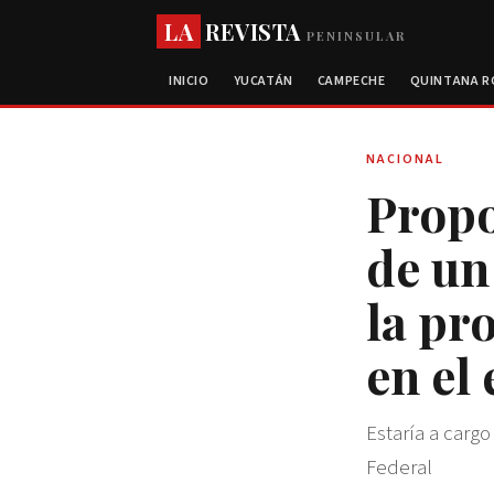
LA
REVISTA
PENINSULAR
INICIO
YUCATÁN
CAMPECHE
QUINTANA 
NACIONAL
Propo
de un
la pr
en el 
Estaría a carg
Federal