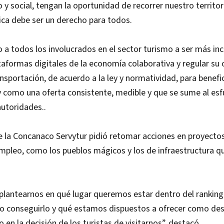
 y social, tengan la oportunidad de recorrer nuestro territor
tica debe ser un derecho para todos.
 a todos los involucrados en el sector turismo a ser más inc
taformas digitales de la economía colaborativa y regular su 
nsportación, de acuerdo a la ley y normatividad, para benefic
 como una oferta consistente, medible y que se sume al esf
utoridades..
de la Concanaco Servytur pidió retomar acciones en proyect
 empleo, como los pueblos mágicos y los de infraestructura q
lantearnos en qué lugar queremos estar dentro del ranking 
o conseguirlo y qué estamos dispuestos a ofrecer como dest
o en la decisión de los turistas de visitarnos”, destacó.