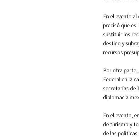
En el evento al
precisó que es 
sustituir los r
destino y subra
recursos presu
Por otra parte,
Federal en la c
secretarías de 
diplomacia mexi
En el evento, e
de turismo y to
de las política