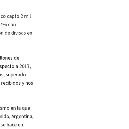
ico captó 2 mil
7.7% con
ón de divisas en
llones de
especto a 2017,
sas, superado
 recibidos y nos
smo en la que
ido, Argentina,
 se hace en