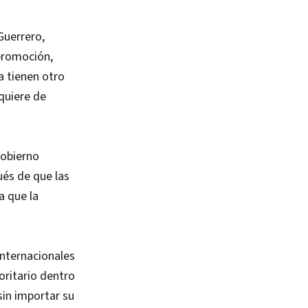
Guerrero,
promoción,
a tienen otro
quiere de
Gobierno
ués de que las
a que la
internacionales
oritario dentro
sin importar su