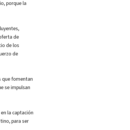
io, porque la
luyentes,
oferta de
io de los
uerzo de
os que fomentan
ue se impulsan
en la captación
ino, para ser