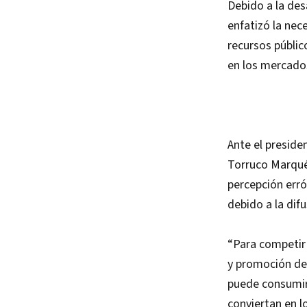
Debido a la de
enfatizó la nec
recursos públic
en los mercados
Ante el preside
Torruco Marqués
percepción erró
debido a la dif
“Para competir
y promoción del
puede consumir 
conviertan en l