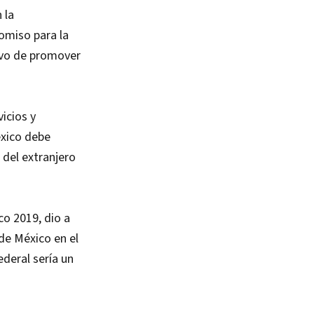
 la
comiso para la
tivo de promover
icios y
xico debe
 del extranjero
co 2019, dio a
de México en el
ederal sería un