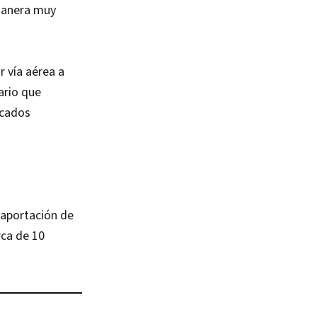
 manera muy
r vía aérea a
ario que
rcados
 aportación de
rca de 10