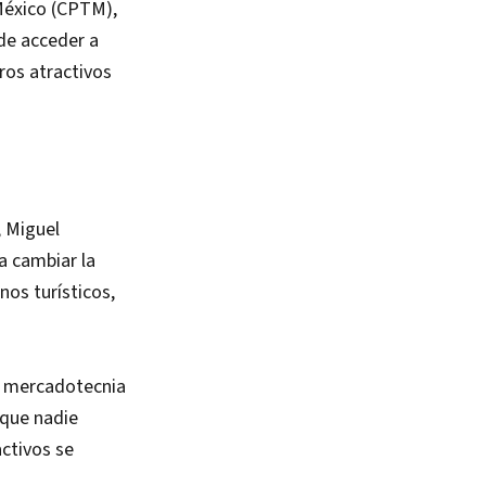
México (CPTM),
de acceder a
ros atractivos
, Miguel
a cambiar la
os turísticos,
e mercadotecnia
rque nadie
ctivos se