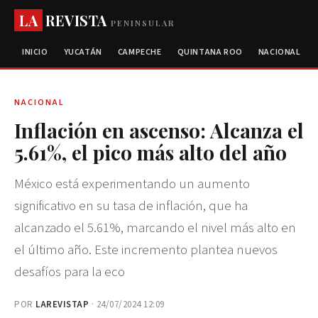
LA
REVISTA
PENINSULAR
INICIO
YUCATÁN
CAMPECHE
QUINTANA ROO
NACIONAL
NACIONAL
Inflación en ascenso: Alcanza el
5.61%, el pico más alto del año
México está experimentando un aumento
significativo en su tasa de inflación, que ha
alcanzado el 5.61%, marcando el nivel más alto en
el último año. Este incremento plantea nuevos
desafíos para la eco
POR
LAREVISTAP
· 24/07/2024 12:09