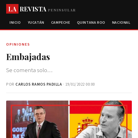
LA
REVISTA
PENINSULAR
INICIO
YUCATÁN
CAMPECHE
QUINTANA ROO
NACIONAL
OPINIONES
Embajadas
Se comenta solo…
POR
CARLOS RAMOS PADILLA
· 19/01/2022 00:00