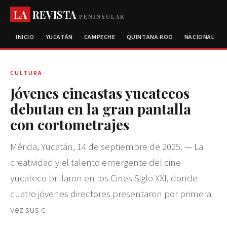
LA
REVISTA
PENINSULAR
INICIO
YUCATÁN
CAMPECHE
QUINTANA ROO
NACIONAL
CULTURA
Jóvenes cineastas yucatecos
debutan en la gran pantalla
con cortometrajes
Mérida, Yucatán, 14 de septiembre de 2025. — La
creatividad y el talento emergente del cine
yucateco brillaron en los Cines Siglo XXI, donde
cuatro jóvenes directores presentaron por primera
vez sus c