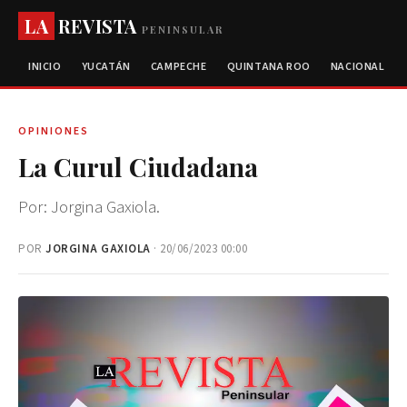
LA
REVISTA
PENINSULAR
INICIO
YUCATÁN
CAMPECHE
QUINTANA ROO
NACIONAL
OPINIONES
La Curul Ciudadana
Por: Jorgina Gaxiola.
POR
JORGINA GAXIOLA
· 20/06/2023 00:00