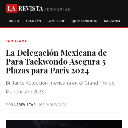
LA
REVISTA
PENINSULAR
INICIO
YUCATÁN
CAMPECHE
QUINTANA ROO
NACIONAL
PANORAMA
La Delegación Mexicana de
Para Taekwondo Asegura 5
Plazas para París 2024
Brillante Actuación mexicana en el Grand Prix de
Manchester 2023
POR
LAREVISTAP
· 05/12/2023 00:00