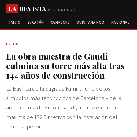
LA
REVISTA
PENINSULAR
INICIO
YUCATÁN
CAMPECHE
QUINTANA ROO
NACIONAL
ERODE
La obra maestra de Gaudí
culmina su torre más alta tras
144 años de construcción
La Basílica de la Sagrada Familia, uno de los
símbolos más reconocidos de Barcelona y de la
arquitectura de Antoni Gaudí, alcanzó su altura
máxima de 172,5 metros con la instalación del
brazo superior