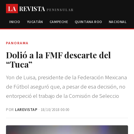
LA
REVISTA
PENINSULAR
INICIO
YUCATÁN
CAMPECHE
QUINTANA ROO
NACIONAL
PANORAMA
Dolió a la FMF descarte del
“Tuca”
Yon de Luisa, presidente de la Federación Mexicana
de Fútbol aseguró que, a pesar de esa decisión, no
entorpeció el trabajo de la Comisión de Seleccio
POR
LAREVISTAP
· 18/10/2018 00:00