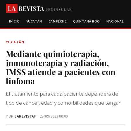
LA
REVISTA
PENINSULAR
INICIO
YUCATÁN
CAMPECHE
QUINTANA ROO
NACIONAL
YUCATÁN
Mediante quimioterapia,
inmunoterapia y radiación,
IMSS atiende a pacientes con
linfoma
El tratamiento para cada paciente dependerá del
tipo de cáncer, edad y comorbilidades que tengan
POR
LAREVISTAP
· 22/09/2023 00:00