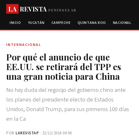
LA
REVISTA
PENINSULAR
INICIO
YUCATÁN
CAMPECHE
QUINTANA ROO
NACIONAL
INTERNACIONAL
Por qué el anuncio de que
EE.UU. se retirará del TPP es
una gran noticia para China
No hay duda del regocijo del gobierno chino ante
los planes del presidente electo de Estados
Unidos, Donald Trump, para sus primeros 100 días
en la Ca
POR
LAREVISTAP
· 22/11/2016 00:00