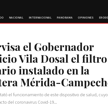
ROO
NACIONAL
INTERNACIONAL
PANORAMA
OPINIONES
EROD
visa el Gobernador
io Vila Dosal el filtro
ario instalado en la
etera Mérida-Campech
stató el funcionamiento de este dispositivo de salud, cuyo
cto del coronavirus Covid-19...