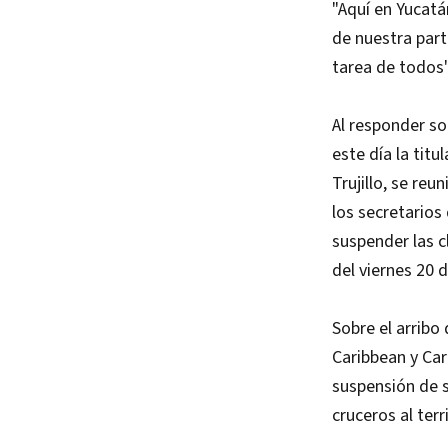
"Aquí en Yucat
de nuestra part
tarea de todos"
Al responder so
este día la tit
Trujillo, se re
los secretario
suspender las c
del viernes 20 d
Sobre el arribo
Caribbean y Car
suspensión de 
cruceros al terr