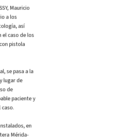
 SSY, Mauricio
io a los
ología, así
 el caso de los
con pistola
l, se pasa a la
y lugar de
aso de
bable paciente y
 caso.
instalados, en
tera Mérida-