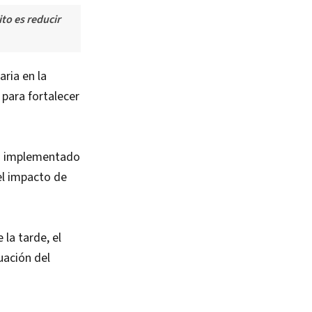
to es reducir
aria en la
para fortalecer
ud implementado
 el impacto de
 la tarde, el
tuación del