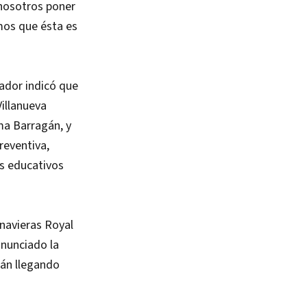
 nosotros poner
mos que ésta es
ador indicó que
Villanueva
ma Barragán, y
reventiva,
es educativos
 navieras Royal
anunciado la
rán llegando