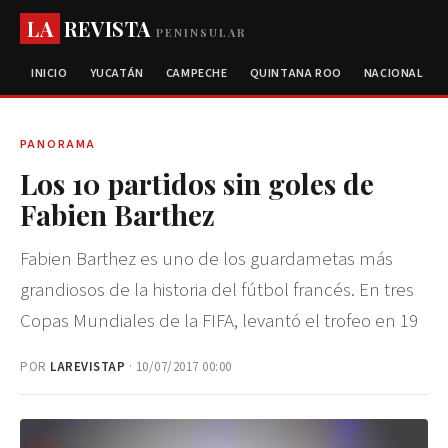
LA
REVISTA
PENINSULAR
INICIO
YUCATÁN
CAMPECHE
QUINTANA ROO
NACIONAL
PANORAMA
Los 10 partidos sin goles de
Fabien Barthez
Fabien Barthez es uno de los guardametas más
grandiosos de la historia del fútbol francés. En tres
Copas Mundiales de la FIFA, levantó el trofeo en 19
POR
LAREVISTAP
· 10/07/2017 00:00