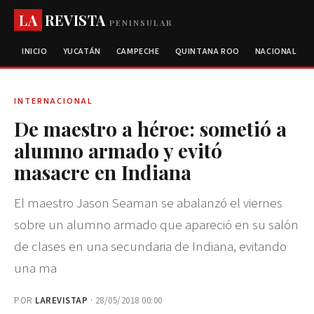
LA
REVISTA
PENINSULAR
INICIO
YUCATÁN
CAMPECHE
QUINTANA ROO
NACIONAL
INTERNACIONAL
De maestro a héroe: sometió a
alumno armado y evitó
masacre en Indiana
El maestro Jason Seaman se abalanzó el viernes
sobre un alumno armado que apareció en su salón
de clases en una secundaria de Indiana, evitando
una ma
POR
LAREVISTAP
· 28/05/2018 00:00