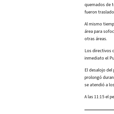
quemados de tór
fueron traslado
Al mismo tiempo
área para sofoc
otras áreas.
Los directivos 
inmediato el Pu
El desalojo del 
prolongó durant
se atendió a los
A las 11:15 el 