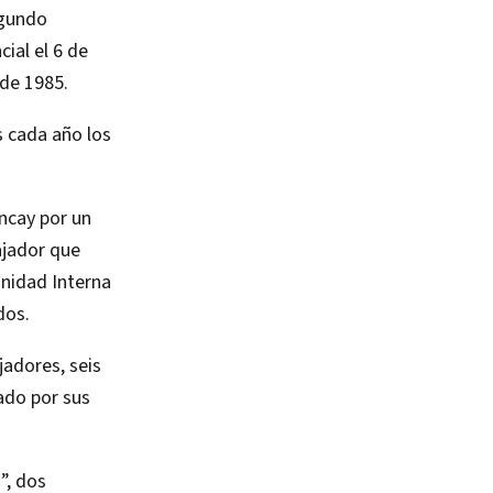
egundo
ial el 6 de
 de 1985.
s cada año los
Incay por un
ajador que
Unidad Interna
dos.
adores, seis
ado por sus
”, dos