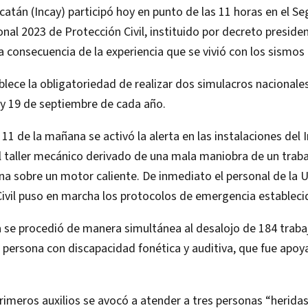
catán (Incay) participó hoy en punto de las 11 horas en el S
nal 2023 de Protección Civil, instituido por decreto presidenc
 consecuencia de la experiencia que se vivió con los sismos
blece la obligatoriedad de realizar dos simulacros nacionale
l y 19 de septiembre de cada año.
 11 de la mañana se activó la alerta en las instalaciones del 
l taller mecánico derivado de una mala maniobra de un trab
a sobre un motor caliente. De inmediato el personal de la 
ivil puso en marcha los protocolos de emergencia estableci
se procedió de manera simultánea al desalojo de 184 trabaj
a persona con discapacidad fonética y auditiva, que fue apoy
rimeros auxilios se avocó a atender a tres personas “heridas