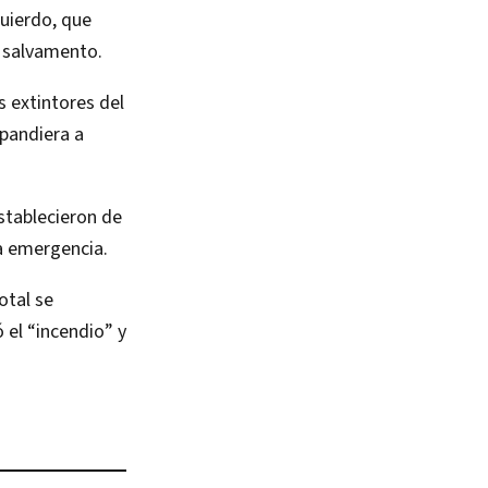
quierdo, que
y salvamento.
 extintores del
xpandiera a
establecieron de
a emergencia.
otal se
 el “incendio” y