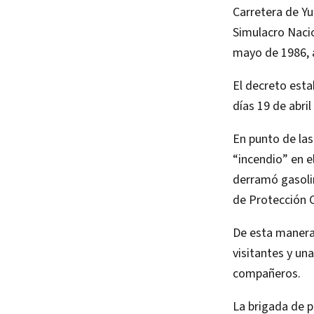
Carretera de Yu
Simulacro Nacio
mayo de 1986, a
El decreto esta
días 19 de abri
En punto de las
“incendio” en e
derramó gasolin
de Protección C
De esta manera 
visitantes y un
compañeros.
La brigada de p