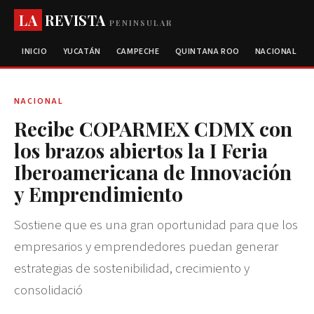
LA
REVISTA
PENINSULAR
INICIO
YUCATÁN
CAMPECHE
QUINTANA ROO
NACIONAL
NACIONAL
Recibe COPARMEX CDMX con
los brazos abiertos la I Feria
Iberoamericana de Innovación
y Emprendimiento
Sostiene que es una gran oportunidad para que los
empresarios y emprendedores puedan generar
estrategias de sostenibilidad, crecimiento y
consolidació